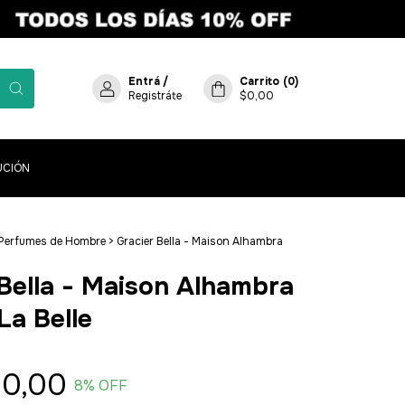
Entrá
/
Carrito
(
0
)
Registráte
$0,00
UCIÓN
Perfumes de Hombre
>
Gracier Bella - Maison Alhambra
Bella - Maison Alhambra
La Belle
0,00
8
% OFF