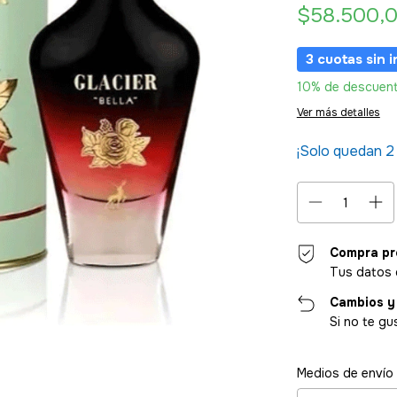
$58.500,
3
cuotas sin 
10% de descuen
Ver más detalles
¡Solo quedan
2
Compra pr
Tus datos 
Cambios y
Si no te gu
Entregas para el CP
Medios de envío