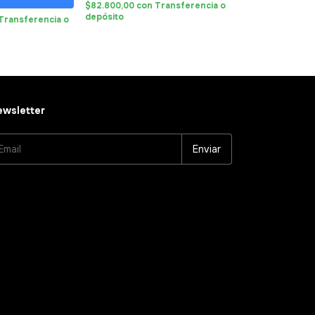
$82.800,00
con
Transferencia o
$111.780,00
con
depósito
depósito
Transferencia o
wsletter