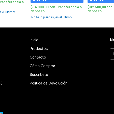
ransferencia o
$54.900,00
con
Transferencia o
$112.500,00
con
depósito
depósito
s el último!
¡No te lo pierdas, es el último!
Inicio
Ne
Productos
Contacto
Cómo Comprar
Suscribete
a)
Política de Devolución