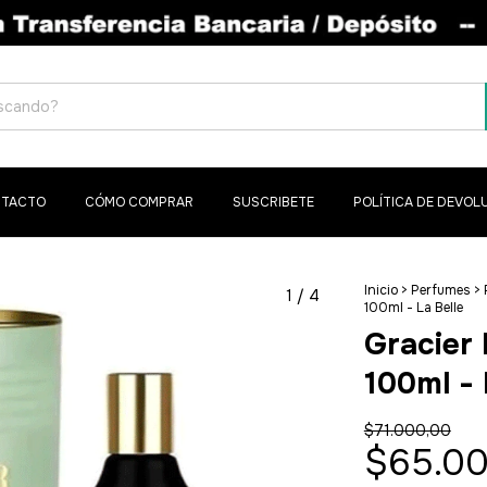
TACTO
CÓMO COMPRAR
SUSCRIBETE
POLÍTICA DE DEVOL
Inicio
>
Perfumes
>
1
/
4
100ml - La Belle
Gracier 
100ml - 
$71.000,00
$65.00