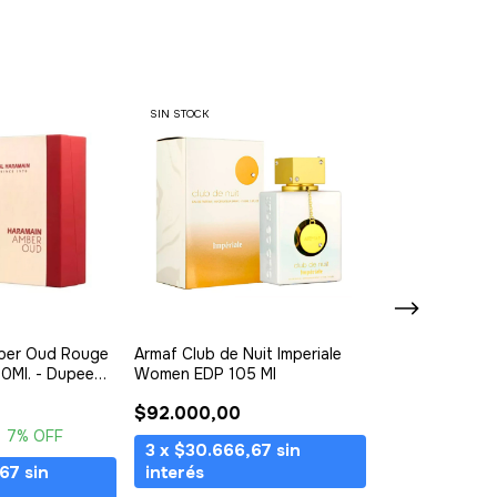
SIN STOCK
SIN STOCK
GRATIS
mber Oud Rouge
Armaf Club de Nuit Imperiale
Bharara Scarle
0Ml. - Dupee
Women EDP 105 Ml
100Ml. Unisex
e
$92.000,00
$124.200,00
7
% OFF
3
x
$30.666,67
sin
3
x
$41.400
,67
sin
interés
interés