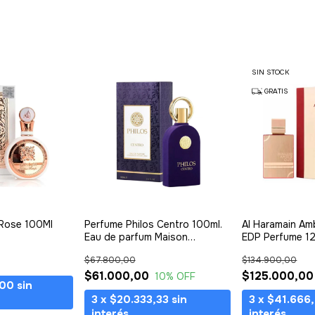
SIN STOCK
GRATIS
 Rose 100Ml
Perfume Philos Centro 100ml.
Al Haramain A
Eau de parfum Maison
EDP Perfume 12
Alhambra
Baccarat Roug
$67.800,00
$134.900,00
$61.000,00
$125.000,00
10
% OFF
,00
sin
3
x
$20.333,33
sin
3
x
$41.666
interés
interés