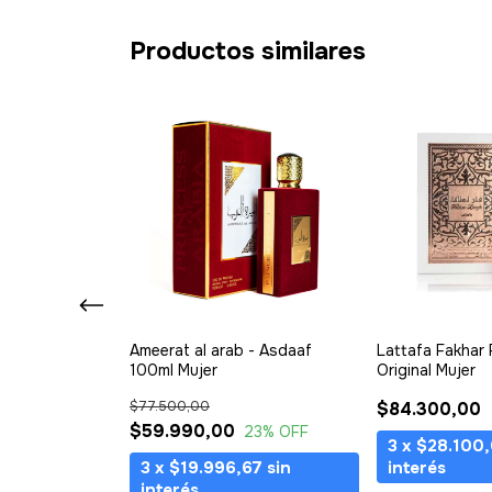
Productos similares
 Eau de Parfum
Ameerat al arab - Asdaaf
Lattafa Fakhar
100ml Mujer
Original Mujer
$77.500,00
$84.300,00
$59.990,00
23
% OFF
,00
sin
3
x
$28.100
3
x
$19.996,67
sin
interés
interés