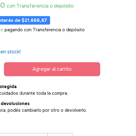
00
con
Transferencia o depósito
interés de
$21.666,67
to
pagando con Transferencia o depósito
en stock!
otegida
cuidados durante toda la compra.
 devoluciones
sta, podés cambiarlo por otro o devolverlo.
:
Cambiar CP