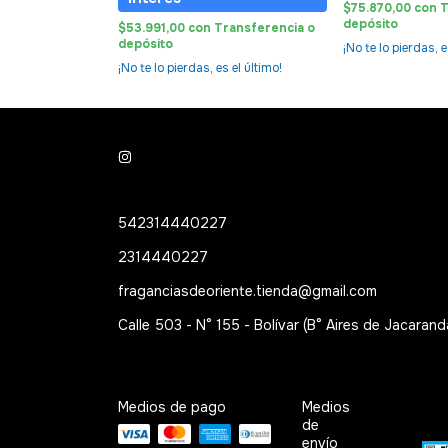
ransferencia o
$75.870,00
con
T
depósito
$53.991,00
con
Transferencia o
depósito
¡No te lo pierdas, e
¡No te lo pierdas, es el último!
542314440227
2314440227
fraganciasdeoriente.tienda@gmail.com
Calle 503 - N° 155 - Bolívar (B° Aires de Jacarand
Medios de pago
Medios
de
envío