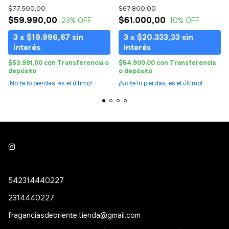
Alhambra
$77.500,00
$67.800,00
$59.990,00
$61.000,00
23
% OFF
10
% OFF
3
x
$19.996,67
sin
3
x
$20.333,33
sin
interés
interés
$53.991,00
con
Transferencia o
$54.900,00
con
Transferencia
depósito
o depósito
¡No te lo pierdas, es el último!
¡No te lo pierdas, es el último!
542314440227
2314440227
fraganciasdeoriente.tienda@gmail.com